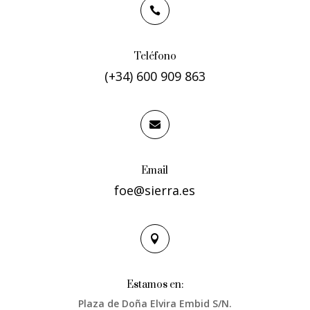

Teléfono
(+34) 600 909 863

Email
foe@sierra.es

Estamos en:
Plaza de Doña Elvira Embid S/N.