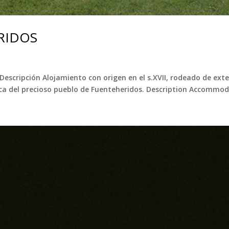
RIDOS
ripción Alojamiento con origen en el s.XVII, rodeado de exten
ca del precioso pueblo de Fuenteheridos. Description Accommoda