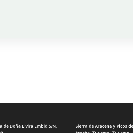
a de Doña Elvira Embid S/N.
Sierra de Aracena y Picos d
00
Aroche, Turismo, Turismo