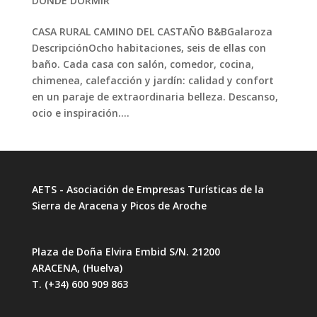
DÓNDE DORMIR
CASA RURAL CAMINO DEL CASTAÑO B&BGalaroza
DescripciónOcho habitaciones, seis de ellas con
baño. Cada casa con salón, comedor, cocina,
chimenea, calefacción y jardín: calidad y confort
en un paraje de extraordinaria belleza. Descanso,
ocio e inspiración....
AETS - Asociación de Empresas Turísticas de la
Sierra de Aracena y Picos de Aroche
Plaza de Doña Elvira Embid S/N. 21200
ARACENA, (Huelva)
T. (+34) 600 909 863